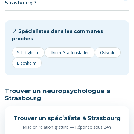
Strasbourg dure de 20 à 50 séances (1 à 2 fois par
Strasbourg ?
la convention du praticien.
semaine), sur 6 à 18 mois. Le neuropsychologue ajuste le
Le neuropsychologue se concentre sur les fonctions
programme selon les progrès observés.
cognitives liées au cerveau (mémoire, attention,
langage). Le psychiatre traite les troubles psychiatriques
📍 Spécialistes dans les communes
(dépression, anxiété). Après une lésion cérébrale à
proches
Strasbourg, les deux peuvent intervenir de façon
complémentaire.
Schiltigheim
Illkirch-Graffenstaden
Ostwald
Bischheim
Trouver un neuropsychologue à
Strasbourg
Trouver un spécialiste à Strasbourg
Mise en relation gratuite — Réponse sous 24h