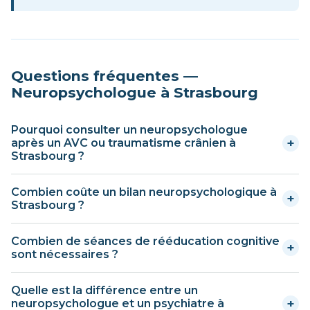
Questions fréquentes —
Neuropsychologue à Strasbourg
Pourquoi consulter un neuropsychologue
+
après un AVC ou traumatisme crânien à
Strasbourg ?
Le neuropsychologue évalue les fonctions cognitives
Combien coûte un bilan neuropsychologique à
+
(mémoire, attention, langage, raisonnement) affectées
Strasbourg ?
par la lésion cérébrale. À Strasbourg, il propose un
Un bilan neuropsychologique complet à Strasbourg
programme de rééducation cognitive personnalisé pour
Combien de séances de rééducation cognitive
+
coûte généralement entre 400 et 900 euros. Il est
aider le patient à retrouver ses capacités et son
sont nécessaires ?
partiellement ou totalement remboursé selon la
autonomie.
Le nombre de séances varie selon les troubles identifiés
prescription et le statut ALD. En structure hospitalière,
Quelle est la différence entre un
au bilan. En moyenne, une rééducation cognitive à
le remboursement est à 100% ; en libéral, variable selon
+
neuropsychologue et un psychiatre à