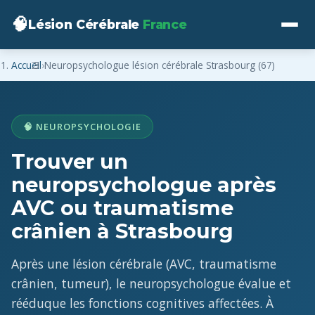
🧠
Lésion Cérébrale
France
Accueil
›
Neuropsychologue lésion cérébrale Strasbourg (67)
🧠 NEUROPSYCHOLOGIE
Trouver un
neuropsychologue après
AVC ou traumatisme
crânien à Strasbourg
Après une lésion cérébrale (AVC, traumatisme
crânien, tumeur), le neuropsychologue évalue et
rééduque les fonctions cognitives affectées. À